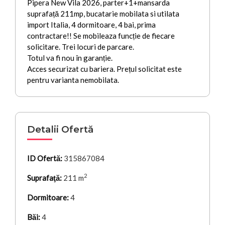
Pipera New Vila 2026, parter+1+mansarda
suprafață 211mp, bucatarie mobilata si utilata
import Italia, 4 dormitoare, 4 bai, prima
contractare!! Se mobileaza funcție de fiecare
solicitare. Trei locuri de parcare.
Totul va fi nou în garanție.
Acces securizat cu bariera. Prețul solicitat este
pentru varianta nemobilata.
Detalii Ofertă
ID Ofertă:
315867084
2
Suprafaţă:
211 m
Dormitoare:
4
Băi:
4