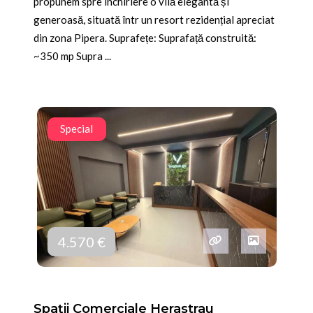
propunem spre închiriere o vilă elegantă și
generoasă, situată într un resort rezidențial apreciat
din zona Pipera. Suprafețe: Suprafață construită:
~350 mp Supra ...
Special
4.570 €
Spații Comerciale Herastrau