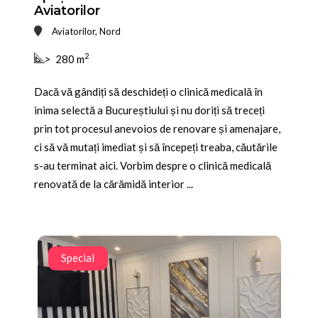
Aviatorilor
Aviatorilor, Nord
2
>
280 m
Dacă vă gândiți să deschideți o clinică medicală în
inima selectă a Bucureștiului și nu doriți să treceți
prin tot procesul anevoios de renovare și amenajare,
ci să vă mutați imediat și să începeți treaba, căutările
s-au terminat aici. Vorbim despre o clinică medicală
renovată de la cărămidă interior ...
Special