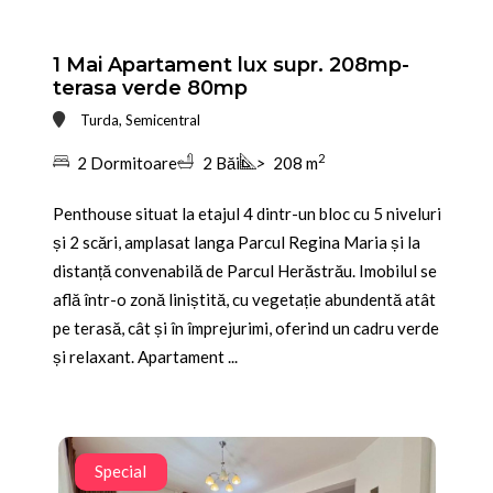
1 Mai Apartament lux supr. 208mp-
terasa verde 80mp
Turda, Semicentral
2
2 Dormitoare
2 Băi
>
208 m
Penthouse situat la etajul 4 dintr-un bloc cu 5 niveluri
și 2 scări, amplasat langa Parcul Regina Maria și la
distanță convenabilă de Parcul Herăstrău. Imobilul se
află într-o zonă liniștită, cu vegetație abundentă atât
pe terasă, cât și în împrejurimi, oferind un cadru verde
și relaxant. Apartament ...
Special