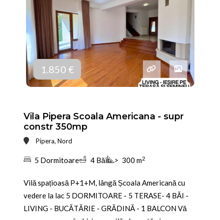
1.850 €
Vila Pipera Scoala Americana - supr
constr 350mp
Pipera, Nord
2
5 Dormitoare
4 Băi
>
300 m
Vilă spațioasă P+1+M, lângă Școala Americană cu
vedere la lac 5 DORMITOARE - 5 TERASE- 4 BĂI -
LIVING - BUCĂTĂRIE - GRĂDINĂ - 1 BALCON Vă