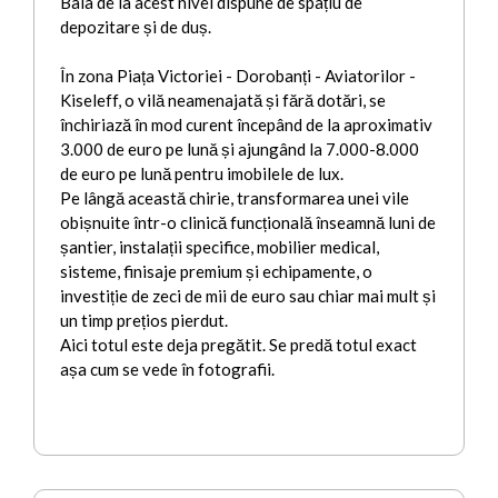
Baia de la acest nivel dispune de spațiu de
depozitare și de duș.
În zona Piața Victoriei - Dorobanți - Aviatorilor -
Kiseleff, o vilă neamenajată și fără dotări, se
închiriază în mod curent începând de la aproximativ
3.000 de euro pe lună și ajungând la 7.000-8.000
de euro pe lună pentru imobilele de lux.
Pe lângă această chirie, transformarea unei vile
obișnuite într-o clinică funcțională înseamnă luni de
șantier, instalații specifice, mobilier medical,
sisteme, finisaje premium și echipamente, o
investiție de zeci de mii de euro sau chiar mai mult și
un timp prețios pierdut.
Aici totul este deja pregătit. Se predă totul exact
așa cum se vede în fotografii.