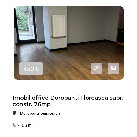
850 €
Imobil office Dorobanti Floreasca supr.
constr. 76mp
Dorobanti, Semicentral
2
>
63 m