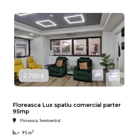
2.700 €
Floreasca Lux spatiu comercial parter
95mp
Floreasca, Semicentral
2
>
95 m