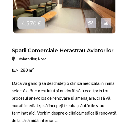
4.570 €
Spații Comerciale Herastrau Aviatorilor
Aviatorilor, Nord
2
>
280 m
Dacă vă gândiți să deschideți o clinică medicală în inima
selectă a Bucureștiului și nu doriți să treceți prin tot
procesul anevoios de renovare și amenajare, ci să vă
mutați imediat și să începeți treaba, căutările s-au
terminat aici. Vorbim despre o clinică medicală renovată
de la cărămidă interior ...